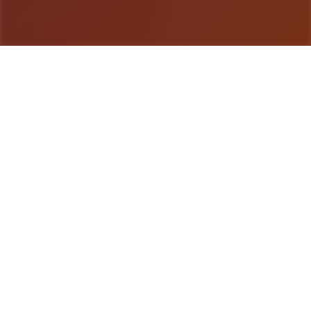
游戏详情
游戏简介
极品采花郎这是一款由[Salamander Interactive]开
发商在2号上架steam平台 游戏主打的是肝！还是
肝！重生之我在异世界当牛马 但是人物建模跟脸部
都做的非常不错~难怪西门庆喜欢潘金莲 因为官方还
没有做完整版，所以…但该有的上堡必须有的