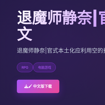
退魔师静奈|
文
退魔师静奈|官式本土化应利用空的
RPG
电脑游戏
🖌️ 中文版下载