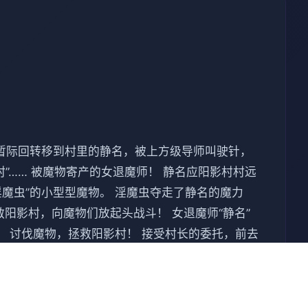
且暂际回转移到村里的静名，被上方级导师叫驶针，
”…… 被魔物寄产的女退魔师！ 静名应阳影村村远
魔虫”的小型型魔物。 淫魔虫夺走了静名的魔力
阳影村，向魔物们放起头战斗！ 女退魔师“静名”
。 讨伐魔物，拯救阳影村！ 接受村长的委托，前去
魔物的首领可以离开放现。 与魔物首领战斗，推展
师那里购买能让各位在战斗中占据有利局面的道具