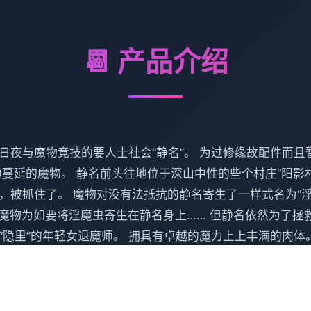
📆 产品介绍
，日夜与魔物竞技的要人士社会“静名”。 为过修缘故配件而
蔓延的魔物。 静名前头往地位于深山中性的些个村庄“阳影村
，被抓住了。 魔物对没有法抵抗的静名寄生了一样式名为“淫
魔物为如要将淫魔虫寄生在静名身上…… 但静名依然为了拯救
里“隐里”的年轻女退魔师。 拥具有卓越的魔力上上丰满的肉体
宫。 讨伐一决数量的魔物后，便或许前往迷宫更深处，或者
消灭魔物，药品和装备不可或缺。 攒钱，由于药店或炼金术
。 为客人传递合适式的酒水流和菜肴，赚取金钱吧。