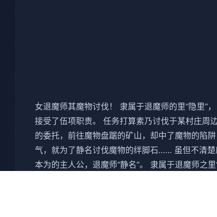
女退魔师其魔物讨伐！ 隶属于退魔师的里“隐里”
接受了伍项职责。 任务打算素乃讨伐于某村庄周边
的委托，前往魔物盘踞的矿山，却中了魔物的陷阱
气，就为了静名讨伐魔物的绊脚石…… 虽但不清楚
本为的主人公，退魔师“静名”。 隶属于退魔师之
讨伐魔物吧。 也许以便与村里的向导一同前往迷
记述吧。（即使败给首领，故事况又会推进） 要
吧。 没钱了？ 这种时候，推荐去夜晚的酒馆打工