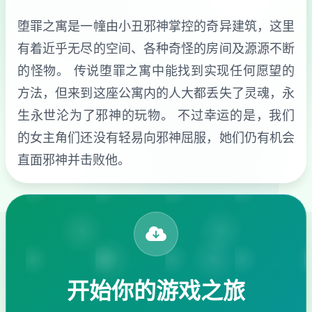
堕罪之寓是一幢由小丑邪神掌控的奇异建筑，这里
有着近乎无尽的空间、各种奇怪的房间及源源不断
的怪物。 传说堕罪之寓中能找到实现任何愿望的
方法，但来到这座公寓内的人大都丢失了灵魂，永
生永世沦为了邪神的玩物。 不过幸运的是，我们
的女主角们还没有轻易向邪神屈服，她们仍有机会
直面邪神并击败他。
开始你的游戏之旅