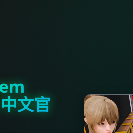
em
9|中文官