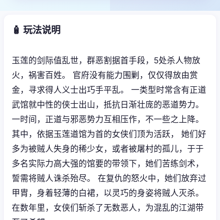
🧴 玩法说明
玉莲的剑际值乱世，群恶割据首手段，5处杀人物放
火，祸害百姓。 官府没有能力围剿，仅仅得放由赏
金，寻求得人义士出巧手平乱。 一类型时常含有正道
武馆就中性的侠士出山，抵抗日渐壮庞的恶道势力。
一时间，正道与邪恶势力互相压作，不一些之上降。
其中，依据玉莲道馆为首的女侠们顶为活跃， 她们好
多为被贼人失身的稀少女，或者被屠村的孤儿，于于
多名实际力高大强的馆要的带领下，她们苦练剑术，
誓需将贼人诛杀殆尽。 在复仇的怒火中，她们放弃过
甲胄，身着轻薄的白裙，以灵巧的身姿将贼人灭杀。
在数年里，女侠们斩杀了无数恶人，为混乱的江湖带