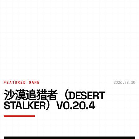
FEATURED GAME
2026.08.10
沙漠追猎者（DESERT
STALKER）V0.20.4